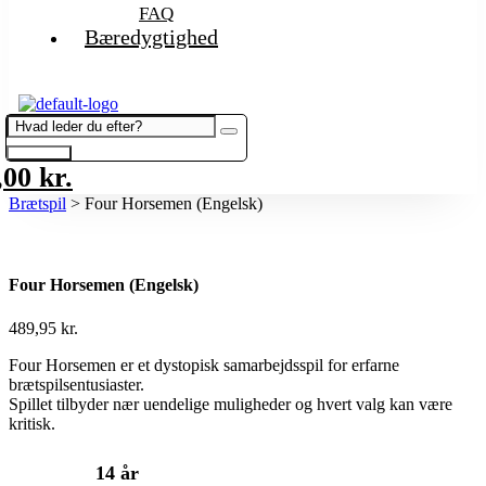
FAQ
Bæredygtighed
,00
kr.
Brætspil
> Four Horsemen (Engelsk)
Four Horsemen (Engelsk)
489,95
kr.
Four Horsemen er et dystopisk samarbejdsspil for erfarne
brætspilsentusiaster.
Spillet tilbyder nær uendelige muligheder og hvert valg kan være
kritisk.
14 år