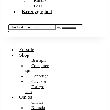
Kontakt
FAQ
Bæredygtighed
Forside
Shop
Brætspil
Computer
spil
Genbrugt
Gavekort
Fortryd
køb
Om os
Om Os
Kontakt