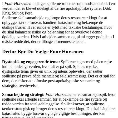
I
Four Horsemen
indtager spillerne rollerne som modstandsfolk i en
verden, der er blevet ødelagt af de fire apokalyptiske ryttere: Død,
Krig, Sult og Pest.
Spillerne skal samarbejde og bruge deres ressourcer klogt for at
opbygge stærke forsvar, håndtere katastrofer og bekæmpe de
utallige trusler. Hver runde er fyldt med taktiske beslutninger, hvor
du skal balancere risiko og belønning for at overleve i denne
dødelige verden. Hvis I arbejder sammen og planlægger godt, kan I
måske redde det, der er tilbage af menneskeheden.
Derfor Bør Du Vælge Four Horsemen
Dystopisk og engagerende tema:
Spillerne tages med på en rejse
ind i en ødelagt verden, hvor alt er på spil. Spillets mørke,
dystopiske tema giver en unik og intens oplevelse, der sætter
spillerne på prøve både mentalt og følelsesmæssigt. Det er et spil for
dem, der elsker at udforske post-apokalyptiske scenarier og
strategisk overlevelse.
Samarbejde og strategi:
Four Horsemen
er et samarbejdsspil, hvor
spillerne skal arbejde sammen for at bekæmpe de fire ryttere og
redde verden fra total ødelæggelse. Spillet kræver, at spillerne
tænker strategisk og bruger deres ressourcer klogt. Du skal håndtere
katastrofer, bygge forsvar og tage vigtige beslutninger, der kan