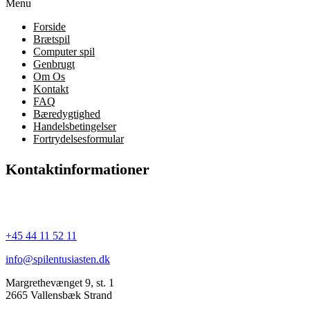
Menu
Forside
Brætspil
Computer spil
Genbrugt
Om Os
Kontakt
FAQ
Bæredygtighed
Handelsbetingelser
Fortrydelsesformular
Kontaktinformationer
SpilEntusiasten.dk
CVR: 44250772
+45 44 11 52 11
info@spilentusiasten.dk
Margrethevænget 9, st. 1
2665 Vallensbæk Strand