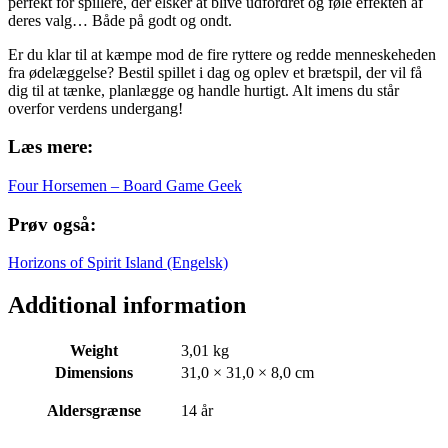
perfekt for spillere, der elsker at blive udfordret og føle effekten af
deres valg… Både på godt og ondt.
Er du klar til at kæmpe mod de fire ryttere og redde menneskeheden
fra ødelæggelse? Bestil spillet i dag og oplev et brætspil, der vil få
dig til at tænke, planlægge og handle hurtigt. Alt imens du står
overfor verdens undergang!
Læs mere:
Four Horsemen – Board Game Geek
Prøv også:
Horizons of Spirit Island (Engelsk)
Additional information
Weight
3,01 kg
Dimensions
31,0 × 31,0 × 8,0 cm
Aldersgrænse
14 år