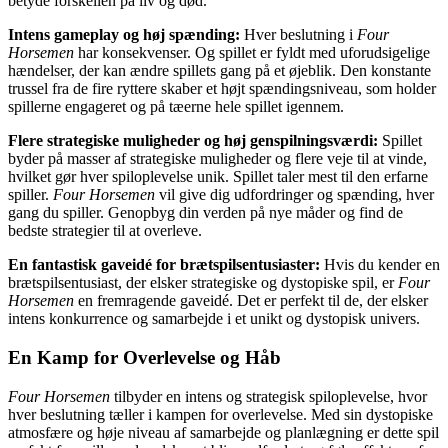
betyde forskellen på liv og død.
Intens gameplay og høj spænding:
Hver beslutning i
Four
Horsemen
har konsekvenser. Og spillet er fyldt med uforudsigelige
hændelser, der kan ændre spillets gang på et øjeblik. Den konstante
trussel fra de fire ryttere skaber et højt spændingsniveau, som holder
spillerne engageret og på tæerne hele spillet igennem.
Flere strategiske muligheder og høj genspilningsværdi:
Spillet
byder på masser af strategiske muligheder og flere veje til at vinde,
hvilket gør hver spiloplevelse unik. Spillet taler mest til den erfarne
spiller.
Four Horsemen
vil give dig udfordringer og spænding, hver
gang du spiller. Genopbyg din verden på nye måder og find de
bedste strategier til at overleve.
En fantastisk gaveidé for brætspilsentusiaster:
Hvis du kender en
brætspilsentusiast, der elsker strategiske og dystopiske spil, er
Four
Horsemen
en fremragende gaveidé. Det er perfekt til de, der elsker
intens konkurrence og samarbejde i et unikt og dystopisk univers.
En Kamp for Overlevelse og Håb
Four Horsemen
tilbyder en intens og strategisk spiloplevelse, hvor
hver beslutning tæller i kampen for overlevelse. Med sin dystopiske
atmosfære og høje niveau af samarbejde og planlægning er dette spil