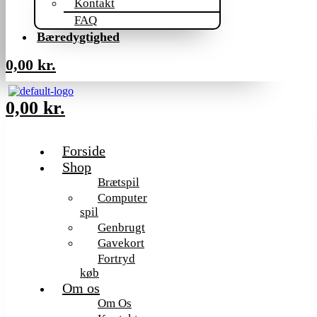
Kontakt
FAQ
Bæredygtighed
0,00
kr.
0,00
kr.
Forside
Shop
Brætspil
Computer
spil
Genbrugt
Gavekort
Fortryd
køb
Om os
Om Os