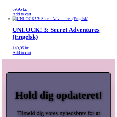
59,95
kr.
Add to cart
UNLOCK! 3: Secret Adventures
(Engelsk)
149,95
kr.
Add to cart
Hold dig opdateret!
Tilmeld dig vores nyhedsbrev for at