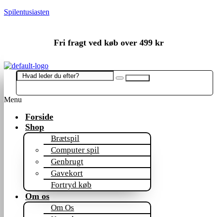
Spilentusiasten
Fri fragt ved køb over 499 kr
Menu
Forside
Shop
Brætspil
Computer spil
Genbrugt
Gavekort
Fortryd køb
Om os
Om Os